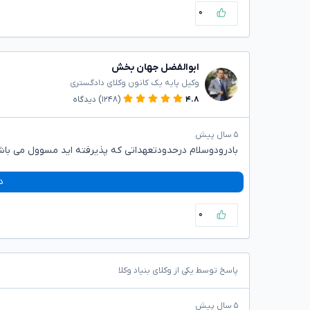
۰
ابوالفضل جهان بخش
وکیل پایه یک کانون وکلای دادگستری
۴.۸
(۱۲۴۸)
دیدگاه
۵ سال پیش
بادرودوسلام درحدودتعهداتی که پذیرفته اید مسوول می باش
د
۰
پاسخ توسط یکی از وکلای بنیاد وکلا
۵ سال پیش