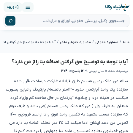
بنیاد وکلا
ورود
خانه
مشاوره حقوقی
مشاوره حقوقی ملکی
آیا با توجه به توضیح حق گرفتن اضافه بنا را از من دارد؟
پرسیده شده
۵ سال پیش
۱۲ پاسخ
۳۰۴
سلام من مالک زمین هستم طبق قرادادمشارکت درساخت ،قرار شده
سازنده یک واحد آپارتمان حدود ۱۳۰متر بانضمام پارکینگ وانباری بصورت
فیکسه در طبقه دوم و چنانچه آپارتمان در حال ساخت کم وزیاد گردد
متعلق به طرف اول ( من که مالک زمین هستم )می باشد و طرف دوم
که سازنده هست متعهد به تکمیل واحد فوق و تا اواسط فرودین ۱۴۰۰
تحویل من دهد ایشان ادعا میکند که ۲۵ متر تخلف اضافه بنا دارد من
متری ۶میلیون بعلاوه کمیسیون ماده ۱۰۰ وعوارض را پرداخت کنم تا