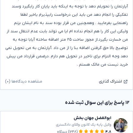
آپارتمان را تحویلم دهد با توجه به اینکه باید پایان کار رابگیرد وسند
تفکیکی را انجام دهد من باید این درخواست رابپذیرم یاخیر لطفا
راهنمایی بفرمایید . وهمچنین من قرار بوده سند به نام ایشان بزنم
ولیکن این کار را هم انجام نداده ام ایا می تواند بابت عدم انتقال سند از
من خسارت بگیرد.از مجوز ساخت ۲۵ متر اضافه ساخته آیابا توجه به
توضیح بالا حق گرفتن اضافه بنا را از من داد .آپارتمان به من تحویل نمی
دهد وجه التزام برای تاخیر در تحویل هم دارم .درضمن قرارداد من پیش
خرید نیست من مالک هستم .
مشاهده دیدگاه‌ها (۰)
اشتراک گذاری
۱۲ پاسخ برای این سوال ثبت شده
ابوالفضل جهان بخش
وکیل پایه یک کانون وکلای دادگستری
۴.۸
(۱۲۴۸)
دیدگاه