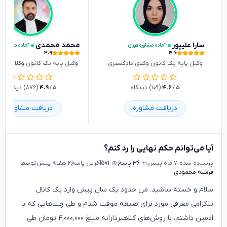
سارا علیپور
محمد محمدی
آماده مشاوره فوری
آماده مشاوره ف
۴.۹
۴.۶
وکیل پایه یک کانون وکلای دادگستری
وکیل پایه یک کانون وکلای داد
۴.۶
(۱۰۹) دیدگاه
۴.۹
(۸۷۶) دیدگاه
/ ۵
/ ۵
دریافت مشاوره
دریافت مشاوره
آیا می‌توانم حکم نهایی را رد کنم؟
پرسیده شده
۷ ماه پیش
۳۶ پاسخ
۵۷۱
آخرین پاسخ
۲ هفته پیش
توسط
فرشته محمودی
سلام و خسته نباشید. من حدود یک سال پیش وارد یک کانال
تلگرامی معرفی مورد برای صیغه موقت شدم و طی چت‌هایی که با
ادمین داشتم، با روش‌های کلاهبردارانه مبلغ ۴٬۰۰۰٬۰۰۰ تومان طی