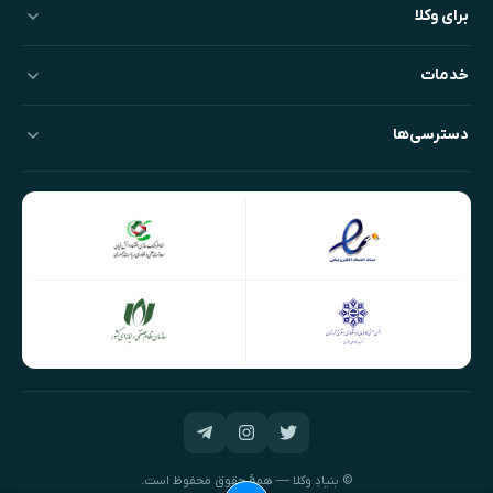
برای وکلا
خدمات
دسترسی‌ها
© بنیادِ وکلا — همهٔ حقوق محفوظ است.