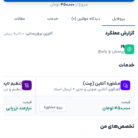
شروع از
۴۵۰,۰۰۰
تومان
پروفایل
دیدگاه موکلین (۰)
خدمات
مقالات
گزارش عملکرد
آخرین بروزرسانی:
۰ ثانیه پیش
۱۹
پرسش و پاسخ
خدمات
مشاوره آنلاین (چت)
تنظیم لایحه
گفتگوی آنلاین صوتی و متنی + ارسال اسناد
تنظیم و دریا
قیمت
قیمت
رزرو مشاوره
۴۵۰,۰۰۰ تومان
نیازمند ارزیابی
تخصص‌های من