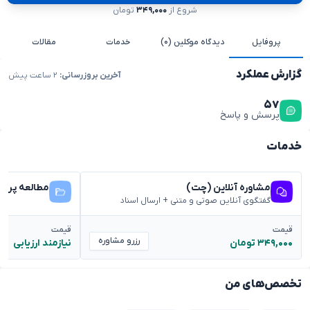
شروع از
۳۴۹,۰۰۰
تومان
پروفایل
دیدگاه موکلین (۰)
خدمات
مقالات
گزارش عملکرد
آخرین بروزرسانی:
۲ ساعت پیش
۵۷
پرسش و پاسخ
خدمات
مشاوره آنلاین (چت)
مطالعه پرون
گفتگوی آنلاین صوتی و متنی + ارسال اسناد
قیمت
قیمت
رزرو مشاوره
۳۴۹,۰۰۰ تومان
نیازمند ارزیابی
تخصص‌های من