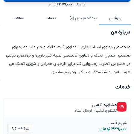
شروع از
۳۴۹,۰۰۰
تومان
پروفایل
دیدگاه موکلین (۰)
خدمات
مقالات
درباره من
متخصص دعاوی اسناد تجاری - دعاوی ثبت علائم واختراعات وطرحهای
صنعتی -دعاوی املاک و دعاوی تخصصی علیه شهرداریها و نهادهای دولتی
در خصوص تصرف زمینهایی که برای طرحهای عمرانی و شهری تملک می
شود - امور ورشکستگی و بانکی -وجرایم سایبری
خدمات
مشاوره تلفنی
گفتگوی تلفنی + ارسال اسناد
شروع قیمت
رزرو مشاوره
۳۴۹,۰۰۰ تومان