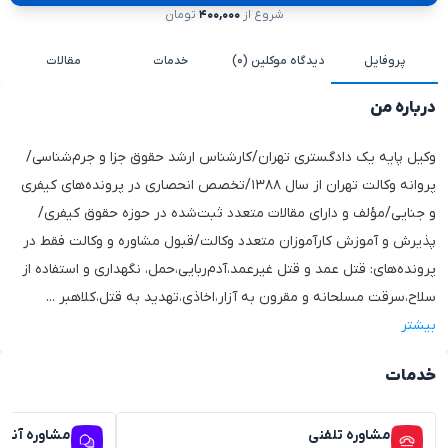
شروع از
۴۰۰,۰۰۰
تومان
پروفایل
دیدگاه موکلین (۰)
خدمات
مقالات
درباره من
وکیل پایه یک دادگستری تهران/کارشناس ارشد حقوق جزا و جرم‌شناسی/
پروانه وکالت تهران از سال ۱۳۸۸/تخصص انحصاری در پرونده‌های کیفری
و جنایی/مؤلف و دارای مقالات متعدد ثبت‌شده در حوزه حقوق کیفری/
پذیرش و آموزش کارآموزان متعدد وکالت/قبول مشاوره و وکالت فقط در
پرونده‌های: قتل عمد و قتل غیرعمد،آدم‌ربایی،حمل، نگهداری و استفاده از
سلاح،سرقت مسلحانه و مقرون به آزار،اخاذی،تهدید به قتل،کلاهبر
...
بیشتر
خدمات
مشاوره تلفنی
مشاوره آنلا