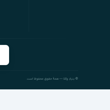
© بنیادِ وکلا — همهٔ حقوق محفوظ است.