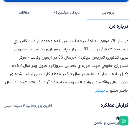
پروفایل
دیدگاه موکلین (۰)
مقالات
درباره من
در سال 79 موفق به اخذ درجه ليسانس فقه وحقوق از دانشگاه رازي
كرمانشاه شدم / درسال 81 پس از باپايان سربازي به صورت خصوصي
عربي كنكوري تدريس ميكردم /درسال 86 در آزمون وكالت --مركز
مشاوران حقوقي جهت حوزه ي قضايي فيروزكوه قبول ودر سال 88 به
وكيل پايه يك ارتقا يافتم در سال 95 در مقطع كارشناسي ارشد رشته ي
حقوق مالي واقتصادي واحد الكترونيك دانشگاه آزاد پذيرفته شده ودر حال
حاضر مشغ
...
بیشتر
گزارش عملکرد
آخرین بروزرسانی:
۴ دقیقه پیش
۱۹
پرسش و پاسخ