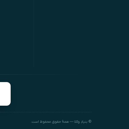
© بنیادِ وکلا — همهٔ حقوق محفوظ است.