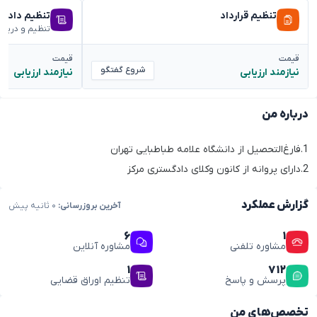
تنظیم قرارداد
تنظیم دادخ
تنظیم و دریا
قیمت
قیمت
شروع گفتگو
نیازمند ارزیابی
نیازمند ارزیابی
درباره من
1.فارغ‌التحصیل از دانشگاه علامه طباطبایی تهران
2.دارای پروانه از کانون وکلای دادگستری مرکز
گزارش عملکرد
آخرین بروزرسانی:
۰ ثانیه پیش
۶
۱
مشاوره تلفنی
مشاوره آنلاین
۱
۷۱۲
پرسش و پاسخ
تنظیم اوراق قضایی
تخصص‌های من