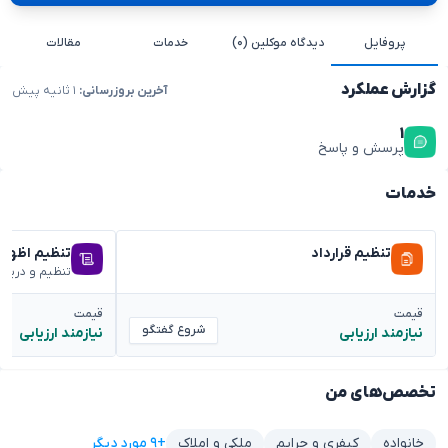
پروفایل
دیدگاه موکلین (۰)
خدمات
مقالات
گزارش عملکرد
آخرین بروزرسانی:
۱ ثانیه پیش
۱
پرسش و پاسخ
خدمات
تنظیم قرارداد
تنظیم اظهار
تنظیم و دریا
قیمت
قیمت
شروع گفتگو
نیازمند ارزیابی
نیازمند ارزیابی
تخصص‌های من
+۹ مورد دیگر
خانواده
کیفری و جرایم
ملکی و املاک