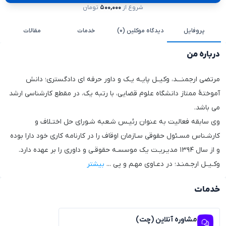
شروع از
۵۰۰,۰۰۰
تومان
پروفایل
دیدگاه موکلین (۰)
خدمات
مقالات
درباره من
مرتضی ارجمنـــد، وکیــل پایـه یـک و داور حرفه ای دادگستری؛ دانش
آموختهٔ ممتاز دانشگاه علوم قضایی، با رتبه یک، در مقطع کارشناسی ارشد
می باشد.
وی سابقه فعالیت به عنوان رئیـس شـعبه شـورای حل اختـلاف و
کارشـناس مسـئول حقوقی سـازمان اوقاف را در کارنامه کاری خود دارا بوده
و از سال ۱۳۹۴ مدیـریـت یک موسسـه حقوقـی و داوری را بر عهده دارد.
وکـیــل ارجـمنـد؛ در دعـاوی مهـم و پی
...
بیشتر
خدمات
مشاوره آنلاین (چت)