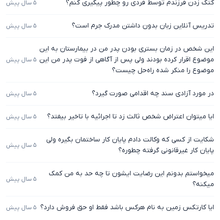
کتک زدن فرزندم توسط فردی رو چطور پیگیری کنم؟
۵ سال پیش
تدریس آنلاین زبان بدون داشتن مدرک جرم است؟
۵ سال پیش
این شخص در زمان بستری بودن پدر من در بیمارستان به این
موضوع اقرار کرده بودند ولی پس از آگاهی از فوت پدر من این
۵ سال پیش
موضوع را منکر شده راه‌حل چیست؟
در مورد آزادی سند چه اقدامی صورت گیرد؟
۵ سال پیش
ایا میتوان اعتراض شخص ثالث زد تا اجرائیه با تاخیر بیفتد؟
۵ سال پیش
شکایت از کسی که وکالت دادم پایان کار ساختمان بگیره ولی
۵ سال پیش
پایان کار غیرقانونی گرفته چطوره؟
میخواستم بدونم این رضایت ایشون تا چه حد به من کمک
۵ سال پیش
میکنه؟
ایا کارتکس زمین به نام هرکس باشد فقط او حق فروش دارد؟
۵ سال پیش