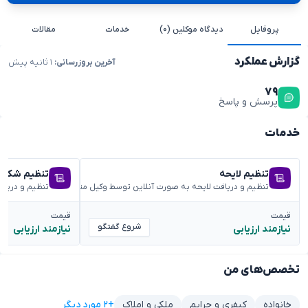
پروفایل
دیدگاه موکلین (۰)
خدمات
مقالات
گزارش عملکرد
آخرین بروزرسانی:
۱ ثانیه پیش
۷۹
پرسش و پاسخ
خدمات
تنظیم لایحه
تنظیم شکوائ
تنظیم و دریافت لایحه به صورت آنلاین توسط وکیل متخصص
تنظیم و دریا
قیمت
قیمت
شروع گفتگو
نیازمند ارزیابی
نیازمند ارزیابی
تخصص‌های من
+۲ مورد دیگر
خانواده
کیفری و جرایم
ملکی و املاک