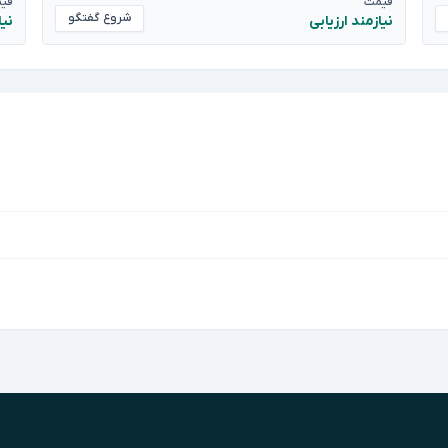
قیمت
قی
شروع گفتگو
نیازمند ارزیابی
نیا