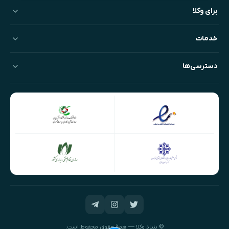
برای وکلا
خدمات
دسترسی‌ها
© بنیادِ وکلا — همهٔ حقوق محفوظ است.