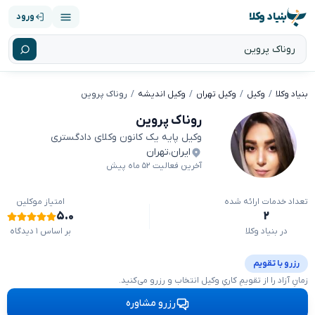
بنیاد وکلا
ورود
بنیاد وکلا
وکیل
وکیل تهران
وکیل اندیشه
روناک پروین
روناک پروین
وکیل پایه یک کانون وکلای دادگستری
ایران
،
تهران
آخرین فعالیت ۵۲ ماه پیش
تعداد خدمات ارائه شده
امتیاز موکلین
۵.۰
۲
در بنیاد وکلا
بر اساس ۱ دیدگاه
رزرو با تقویم
زمانِ آزاد را از تقویمِ کاریِ وکیل انتخاب و رزرو می‌کنید.
رزرو مشاوره