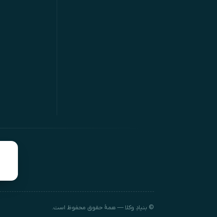
© بنیادِ وکلا — همهٔ حقوق محفوظ است.