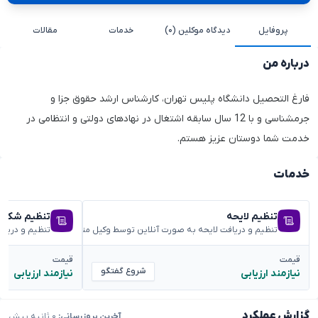
پروفایل
دیدگاه موکلین (۰)
خدمات
مقالات
درباره من
فارغ التحصیل دانشگاه پلیس تهران، کارشناس ارشد حقوق جزا و
جرمشناسی و با 12 سال سابقه اشتغال در نهادهای دولتی و انتظامی در
خدمت شما دوستان عزیز هستم.
خدمات
تنظیم لایحه
تنظیم شکوائ
تنظیم و دریافت لایحه به صورت آنلاین توسط وکیل متخصص
تنظیم و دریا
قیمت
قیمت
شروع گفتگو
نیازمند ارزیابی
نیازمند ارزیابی
گزارش عملکرد
آخرین بروزرسانی:
۰ ثانیه پیش