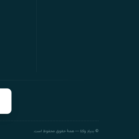
© بنیادِ وکلا — همهٔ حقوق محفوظ است.