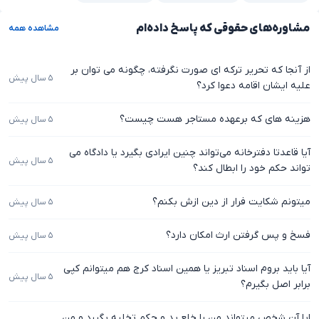
مشاوره‌های حقوقی که پاسخ داده‌ام
مشاهده همه
از آنجا که تحریر ترکه ای صورت نگرفته، چگونه می توان بر
۵ سال پیش
علیه ایشان اقامه دعوا کرد؟
هزینه های که برعهده مستاجر هست چیست؟
۵ سال پیش
آیا قاعدتا دفترخانه می‌تواند چنین ایرادی بگیرد یا دادگاه می
۵ سال پیش
تواند حکم خود را ابطال کند؟
میتونم شکایت فرار از دین ازش بکنم؟
۵ سال پیش
فسخ و پس گرفتن ارث امکان دارد؟
۵ سال پیش
آیا باید بروم اسناد تبریز یا همین اسناد کرج هم میتوانم کپی
۵ سال پیش
برابر اصل بگیرم؟
ایا آن شخص میتواند من را خلع ید و حکم تخلیه بگیرد و من