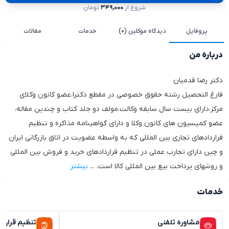
شروع از
۳۴۹,۰۰۰
تومان
پروفایل
دیدگاه موکلین (۰)
خدمات
مقالات
درباره من
دکتر رضا قدمیان
فارغ التحصیل رشته حقوق خصوصی در مقطع دکترا،عضو کانون وکلای
مرکز،دارای بیست سال سابقه وکالت،مولف دو جلد کتاب و چندین مقاله،
عضو کمیسیون های کانون وکلا و دارای گواهینامه مذاکره و تنظیم
قراردادهای تجاری بین المللی که به واسطه عضویت در اتاق بازرگانی ایران
و چین دارای تجارب عملی در تنظیم قراردادهای خرید و فروش بین المللی
و روشهای پرداخت بیع بین المللی کالا است.
...
بیشتر
خدمات
مشاوره تلفنی
تنظیم قراردا