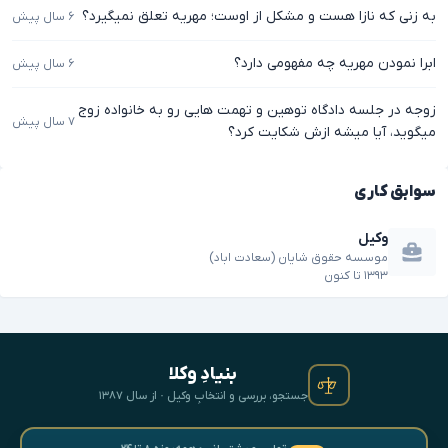
به زنی که نازا هست و مشکل از اوست؛ مهریه تعلق نمیگیرد؟
۶ سال پیش
ابرا نمودن مهریه چه مفهومی دارد؟
۶ سال پیش
زوجه در جلسه دادگاه توهین و تهمت هایی رو به خانواده زوج
۷ سال پیش
میگوید، آیا میشه ازش شکایت کرد؟
سوابق کاری
وکیل
موسسه حقوق شایان (سعادت اباد)
۱۳۹۳
تا
کنون
بنیادِ وکلا
جستجو، بررسی و انتخابِ وکیل · از سال ۱۳۸۷