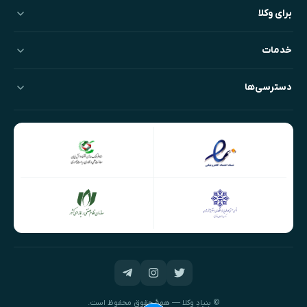
برای وکلا
خدمات
دسترسی‌ها
© بنیادِ وکلا — همهٔ حقوق محفوظ است.