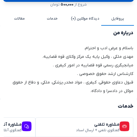
شروع از
۵۰۰,۰۰۰
تومان
پروفایل
دیدگاه موکلین (۰)
خدمات
مقالات
درباره من
باسلام و عرض ادب و احترام.
مهدی ملکی ، وکیل پایه یک مرکز وکلای قوه قضاییه.
میانجیگری رسمی قوه قضاییه در امور کیفری .
کارشناس ارشد حقوق خصوصی .
قبول دعاوی حقوقی، کیفری ، مواد مخدر،پزشکی، ملکی، و دفاع از حقوق
موکل در دادسرا و دادگاه.
خدمات
مشاوره تلفنی
مشاوره آنلا
گفتگوی تلفنی + ارسال اسناد
گفتگوی آنلاین