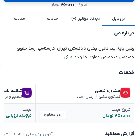
شروع از
۴۵۰,۰۰۰
تومان
پروفایل
دیدگاه موکلین (۰)
خدمات
مقالات
درباره من
وکیل پایه یک کانون وکلای دادگستری تهران ،کارشناسی ارشد حقوق
خصوصی،متخصص دعاوی خانواده، ملکی
خدمات
مشاوره تلفنی
تنظیم لایحه
گفتگوی تلفنی + ارسال اسناد
تنظیم و دریا
شروع قیمت
قیمت
رزرو مشاوره
۴۵۰,۰۰۰ تومان
نیازمند ارزیابی
گزارش عملکرد
آخرین بروزرسانی:
۰ ثانیه پیش