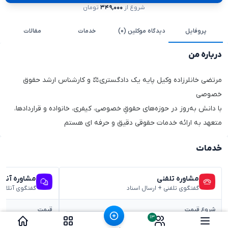
شروع از
۳۴۹,۰۰۰
تومان
پروفایل
دیدگاه موکلین (۰)
خدمات
مقالات
درباره من
مرتضی خانلرزاده وکیل پایه یک دادگستری⚖️ و کارشناس ارشد حقوق
خصوصی
با دانش به‌روز در حوزه‌های حقوقِ خصوصی، کیفری، خانواده و قراردادها،
متعهد به ارائه خدمات حقوقی دقیق و حرفه ای هستم
خدمات
مشاوره تلفنی
مشاوره آنلا
گفتگوی تلفنی + ارسال اسناد
گفتگوی آنلاین
شروع قیمت
قیمت
۱۳
رزرو مشاوره
۳۴۹,۰۰۰ تومان
۴۰۰,۰۰۰ تومان