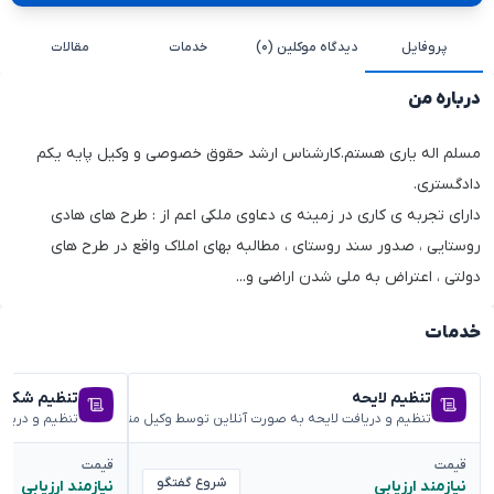
پروفایل
دیدگاه موکلین (۰)
خدمات
مقالات
درباره من
مسلم اله یاری هستم.کارشناس ارشد حقوق خصوصی و وکیل پایه یکم
دادگستری.
دارای تجربه ی کاری در زمینه ی دعاوی ملکی اعم از : طرح های هادی
روستایی ، صدور سند روستای ، مطالبه بهای املاک واقع در طرح های
دولتی ، اعتراض به ملی شدن اراضی و...
خدمات
تنظیم لایحه
تنظیم شکوائ
تنظیم و دریافت لایحه به صورت آنلاین توسط وکیل متخصص
تنظیم و دریا
قیمت
قیمت
شروع گفتگو
نیازمند ارزیابی
نیازمند ارزیابی