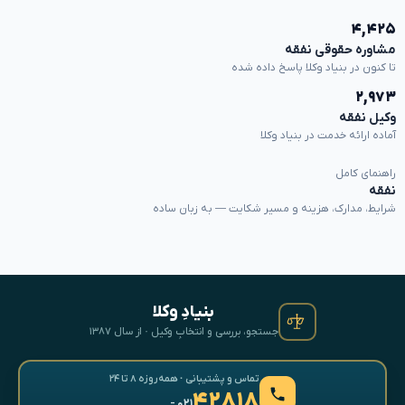
۴,۴۲۵
مشاوره حقوقی نفقه
تا کنون در بنیاد وکلا پاسخ داده شده
۲,۹۷۳
وکیل نفقه
آماده ارائه خدمت در بنیاد وکلا
راهنمای کامل
نفقه
شرایط، مدارک، هزینه و مسیر شکایت — به زبان ساده
بنیادِ وکلا
جستجو، بررسی و انتخابِ وکیل · از سال ۱۳۸۷
تماس و پشتیبانی · همه‌روزه ۸ تا ۲۴
۴۲۸۱۸
- ۰۲۱