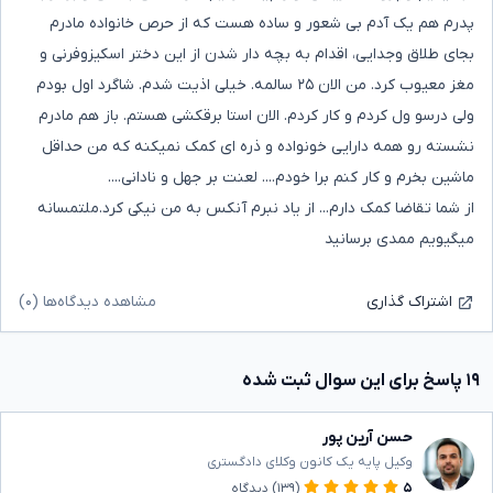
پدرم هم یک آدم بی شعور و ساده هست که از حرص خانواده مادرم
بجای طلاق وجدایی، اقدام به بچه دار شدن از این دختر اسکیزوفرنی و
مغز معیوب کرد. من الان ۲۵ سالمه. خیلی اذیت شدم. شاگرد اول بودم
ولی درسو ول کردم و کار کردم. الان استا برقکشی هستم. باز هم مادرم
نشسته رو همه دارایی خونواده و ذره ای کمک نمیکنه که من حداقل
ماشین بخرم و کار کنم برا خودم.... لعنت بر جهل و نادانی....
از شما تقاضا کمک دارم... از یاد نبرم آنکس به من نیکی کرد.ملتمسانه
میگیویم ممدی برسانید
مشاهده دیدگاه‌ها (۰)
اشتراک گذاری
۱۹ پاسخ برای این سوال ثبت شده
حسن آرین پور
وکیل پایه یک کانون وکلای دادگستری
۵
(۱۳۹)
دیدگاه