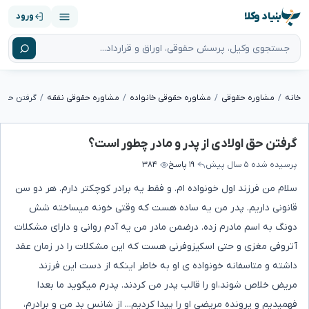
بنیاد وکلا
ورود
خانه
مشاوره حقوقی
مشاوره حقوقی خانواده
مشاوره حقوقی نفقه
گرفتن حق ا
گرفتن حق اولادی از پدر و مادر چطور است؟
پرسیده شده
۵ سال پیش
۱۹ پاسخ
۳۸۴
سلام من فرزند اول خونواده ام. و فقط یه برادر کوچکتر دارم. هر دو سن
قانونی داریم. پدر من یه ساده هست که وقتی خونه میساخته شش
دونگ به اسم مادرم زده. درضمن مادر من یه آدم روانی و دارای مشکلات
آتروفی مغزی و حتی اسکیزوفرنی هست که این مشکلات را در زمان عقد
داشته و متاسفانه خونواده ی او به خاطر اینکه از دست این فرزند
مریض خلاص شوند،او را قالب پدر من کردند. پدرم میگوید ما بعدا
فهمیدیم و پرونده مریضی او را پیدا کردیم... از شانس بد من و برادرم،