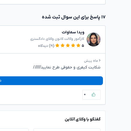
۱۷ پاسخ برای این سوال ثبت شده
ویدا سماوات
کارآموز وکالت کانون وکلای دادگستری
۵
(۶۱)
دیدگاه
۶ ماه پیش
شکایت کیفری و حقوقی طرح نمایید//////
د
۰
گفتگو با وکلای آنلاین