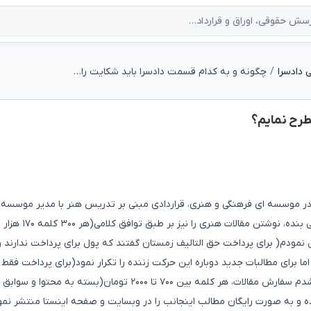
 دادسرا
چگونه و به کدام قسمت دادسرا باید شکایت را مطرح نمایم؟
طرح نمایم؟
نجانب (کارشناس ارشد هنرهای تجسمی) در زمستان ۱۳۹۹ در موسسه ای فرهنگی و هنری، قراردادی مبنی بر تدریس هنر با مدیر مو
که به در خواست ایشان بعد از مطلع شدن از سابقه پژوهشی بنده،
ول نمودم( برای پرداخت حق التالیف زمستان گفتند که پول برای پرداخت ندارند و
 کلمه ۳۳۳ تومان) کاهش داد، اما برای مطالبات جدید دوباره این حرکت زننده را تکرار نمود(برای پرداخت فق
ای ۷۰ تومان) که بنده قبول نکردم). بعد از پیگیری متوجه شدم سفارش مقالات، هر کلمه بین ۷۰۰ تا ۲۰۰۰ تومان(بسته به محتوا و سوابق
ده و به صورت رایگان مطالب اینجانب را در وبسایت و صفحه اینستا منتشر نمو