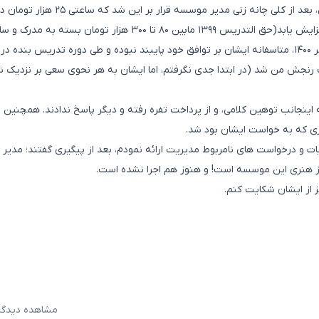
در همان وقت به دلیل عدم اطلاع بنده از مبلغ حق التدریس، بعد از کلی چانه زنی مدیر موسسه قرار بر 
داد ذکر شود و در ترم های آتی به صورت توافقی این مبلغ افزایش یابد(حق التدریس ۱۳۹۹ مابین ۸۰ تا ۳۰۰ هزار تومان بسته به
مدرس دارد). بعد از پرداخت حق التدریس ترم زمستان در تیر ۱۴۰۰، متاسفانه ایشان بر توافق خود پایبند نبوده و طی دوره تدریس بنده 
ث رنجش من شد (در ابتدا جدی نگرفتم، اما ایشان به هر نحوی سعی بر نزدیک 
 اینجانب توهین کلامی، و از پرداخت تفره رفته و دیگر پاسخ ندادند. همچنین ا
ی که به خواست ایشان بود شد.
ت و درخواست های نامربوط مدیریت ارائه نمودم، بعد از پیگیری گفتند؛ مدیر 
جوز هنری این موسسه است! و هنوز هم اجرا نشده است.
از ایشان شکایت کنم.
مشاهده دیدگاه‌ه