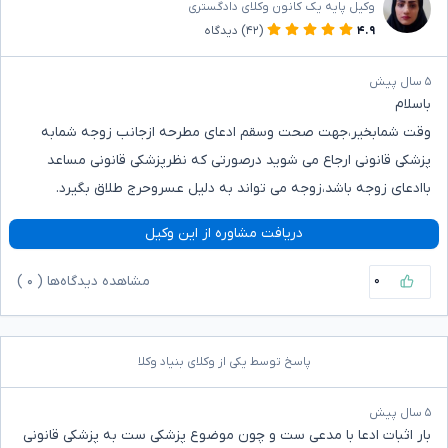
وکیل پایه یک کانون وکلای دادگستری
۴.۹
(۴۲)
دیدگاه
۵ سال پیش
باسلام
وقت شمابخیر،جهت صحت وسقم ادعای مطرحه ازجانب زوجه شمابه
پزشکی قانونی ارجاع می شوید درصورتی که نظرپزشکی قانونی مساعد
باادعای زوجه باشد،زوجه می تواند به دلیل عسروحرج طلاق بگیرد.
دریافت مشاوره از این وکیل
۰
مشاهده دیدگاه‌ها (
۰
)
پاسخ توسط یکی از وکلای بنیاد وکلا
۵ سال پیش
بار اثبات ادعا با مدعی ست و چون موضوع پزشکی ست به پزشکی قانونی