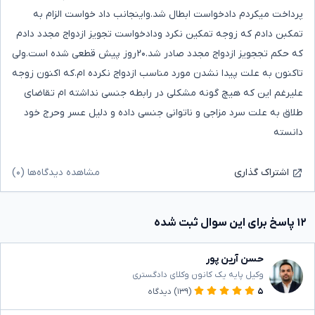
پرداخت میکردم دادخواست ابطال شد.واینجانب داد خواست الزام به
تمکبن دادم که زوجه تمکین نکرد ودادخواست تجویز ازدواج مجدد دادم
که حکم تججویز ازدواج مجدد صادر شد.۲۰روز پیش قطعی شده است.ولی
تاکنون به علت پیدا نشدن مورد مناسب ازدواج نکرده ام.که اکنون زوجه
علیرغم این که هیچ گونه مشکلی در رابطه جنسی نداشته ام تقاضای
طلاق به علت سرد مزاجی و ناتوانی جنسی داده و دلیل عسر وحرج خود
دانسته
مشاهده دیدگاه‌ها (۰)
اشتراک گذاری
۱۲ پاسخ برای این سوال ثبت شده
حسن آرین پور
وکیل پایه یک کانون وکلای دادگستری
۵
(۱۳۹)
دیدگاه