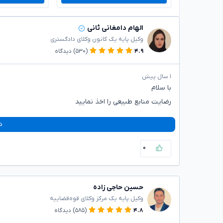
الهام دامغانی ثانی
وکیل پایه یک کانون وکلای دادگستری
۴.۹
(۵۳۰)
دیدگاه
۱ سال پیش
با سلام
رضایت منابع طبیعی را اخذ نمایید
د
۰
حسین حاجی زاده
وکیل پایه یک مرکز وکلای قوه‌قضاییه
۴.۸
(۵۸۵)
دیدگاه