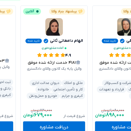
 وکلا
پیشنهاد بنیاد وکلا
آنلاین
پیشن
قی
الهام دامغانی ثانی
تایید شده
تایید شده
ه مشاوره فوری
آماده مشاوره فوری
۴.۹
۳۰۳
رائه شده موفق
۴۱۸۱
خدمت ارائه شده موفق
وکیل پ
انون وکلای دادگستری
وکیل پایه یک کانون وکلای دادگستری
ثبت احو
رکت و کسب‌وکار
ملکی و املاک
دیوان عدالت اداری
بانکی و
ک
قرارداد و تعهدات
کار و تأمین اجتماعی
خانواده
کیفری و
کیفری و جرایم
خودرو و حمل‌ونقل
۸۲۰,۰۰۰
۱,۰۸۰,۰۰۰
تومان
تومان
۶۷۹,۰۰۰
۸۹۸,۰۰۰
تومان
تومان
شروع قیمت از
شروع قیم
ت مشاوره
دریافت مشاوره