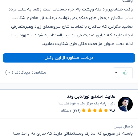
باسلام
وقت شمابخیر،راه پله وپشت بام جزء مشاعات است وشما به علت تردد
سایر ساکنان درمحل های مذکورنمی توانید برعلیه آن هاطرح شکایت
نمایید،مگراین که ساکنان بااقدامات شان سروصدای زیاد وغیرمتعارفی
ایجادنمایند که دراین صورت می توانید بااستناد به شهادت شهود یاسایر
ادله تحت عنوان مزاحمت ملکی طرح شکایت نمایید.
دریافت مشاوره از این وکیل
۰
مشاهده دیدگاه‌ها (
۰
)
عنایت احمدی نورالدین وند
وکیل پایه یک مرکز وکلای قوه‌قضاییه
۴.۸
(۲۰۹)
دیدگاه
۵ سال پیش
باسلام در صورتی که مدارک ومستنداتی دارید که سارق به واحد شما