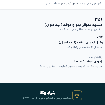
آخرین پاسخ توسط
حسن آرین پور
۸ ماه پیش
۳۵۶
مشاوره حقوقی ازدواج موقت (ثبت احوال)
تا کنون در بنیاد وکلا پاسخ داده شده
۶۹۲
وکیل ازدواج موقت (ثبت احوال)
آماده ارائه خدمت در بنیاد وکلا
راهنمای کامل
ازدواج موقت / صیغه
شرایط، مدارک، هزینه و مسیر شکایت — به زبان ساده
بنیادِ وکلا
جستجو، بررسی و انتخابِ وکیل · از سال ۱۳۸۷