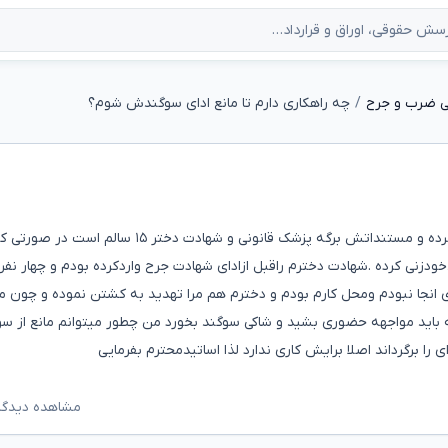
ی ضرب و جرح
چه راهکاری دارم تا مانع ادای سوگندش شوم؟
باسلام چندی قبل همسرم ازم بعنوان ضرب و جرح شکایت کرده و مستنداتش برگه پزشک قانونی و شهادت دختر ۱۵ سالم است در ص
ی کرده .شهادت دخترم راقبل ازادای شهادت جرح واردکرده بودم و چهار نفر
ی انجا نبودم ومحل کارم بودم و دخترم هم مرا تهدید به کشتن نموده و چون 
 باید مواجهه حضوری بشید و شاکی سوگند بخورد من چطور میتوانم مانع از سو
ا برگرداند اصلا برایش کاری ندارد لذا اساتیدمحترم بفرمایی
مشاهده دیدگاه‌ه