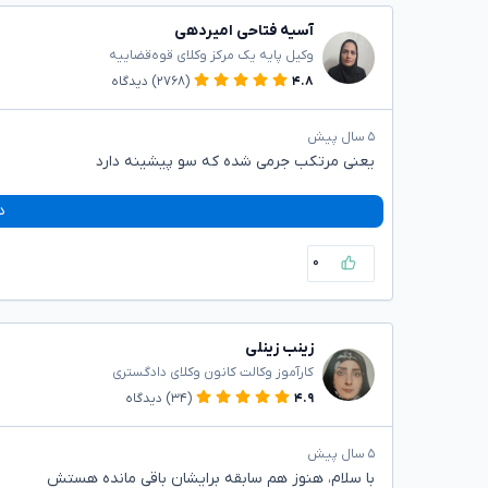
آسیه فتاحی امیردهی
وکیل پایه یک مرکز وکلای قوه‌قضاییه
۴.۸
(۲۷۶۸)
دیدگاه
۵ سال پیش
یعنی مرتکب جرمی شده که سو پیشینه دارد
د
۰
زینب زینلی
کارآموز وکالت کانون وکلای دادگستری
۴.۹
(۳۴)
دیدگاه
۵ سال پیش
با سلام، هنوز هم سابقه برایشان باقی مانده هستش