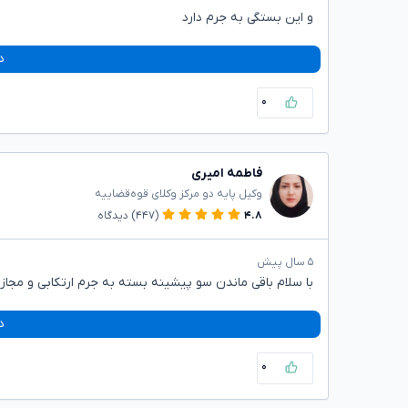
و این بستگی به جرم دارد
د
۰
فاطمه امیری
وکیل پایه دو مرکز وکلای قوه‌قضاییه
۴.۸
(۴۴۷)
دیدگاه
۵ سال پیش
با سلام باقی ماندن سو پیشینه بسته به جرم ارتکابی و مجازا
د
۰