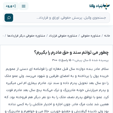
بنیاد وکلا
ورود
خانه
مشاوره حقوقی
مشاوره حقوقی قرارداد
مشاوره حقوقی دیگر قراردادها
چطو
چطور می توانم سند و حق مادرم را بگیرم؟
پرسیده شده
۵ سال پیش
۱۵ پاسخ
۳۰۰
سلام. مادر بنده دوازده سال قبل مغازه ای را قولنامه ای دستی از عمویم
خریده پول را پرداخته و به امضای طرفین و شهود می‌رسد. ولی عمو ملک
را دو سال بعد تحویل پدرم داده و سند نزد. مادرم بیماری ام اس میگیره
و پدرم میزارتش خونه مادربزرگ و ترک می‌کنه پنج سال بعد مادرم فوت
کرد. عمو با توافق پدرم نصف ملک را به دو نفر دیگر هم فروخته بود. که
همین شد علت مرگ مادر. چون اجازه و اختیار ملکش را به کسی نداده
بود ولی نادیده گرفتنش و حقشو خوردن. حالا من و خواهرم و مادربزرگ و