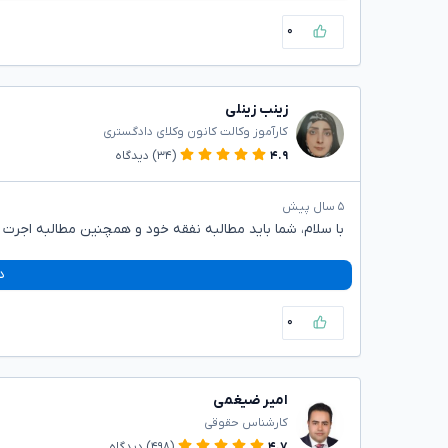
۰
زینب زینلی
کارآموز وکالت کانون وکلای دادگستری
۴.۹
(۳۴)
دیدگاه
۵ سال پیش
با سلام، شما باید مطالبه نفقه خود و همچنین مطالبه اجرت 
د
۰
امیر ضیغمی
کارشناس حقوقی
۴.۷
(۴۹۸)
دیدگاه