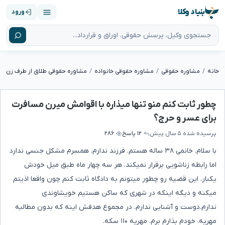
بنیاد وکلا
ورود
خانه
مشاوره حقوقی
مشاوره حقوقی خانواده
مشاوره حقوقی طلاق از طرف زن
چطور ثابت کنم منو تنها میذاره با اقوامش میرن مسافرت
برای عسر و حرج؟
پرسیده شده
۵ سال پیش
۱۲ پاسخ
۲۸۶
با سلام. خانمی ۳۸ ساله هستم. فرزند ندارم. همسرم مشکل جنسی ندارد
اما رابطه زناشویی برقرار نمیکند. هر سه چهار ماه طبق میل خودش
یکبار. این قضیه رو چطور میتونم به دادگاه ثابت کنم چون واقعا اذیتم
میکنه و دیگه اینکه در شهری که ساکن هستیم خویشاوندی
ندارم.دوست و آشنایی ندارم. در مجموع هدفش اینه که بدون مطالبه
مهریه، خودم بذارم برم. مهریه ۱۱۰ سکه.