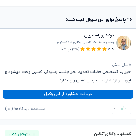
۲۶ پاسخ برای این سوال ثبت شده
ترمه پوراصغریان
وکیل پایه یک کانون وکلای دادگستری
۴.۸
(۳۸)
دیدگاه
۵ سال پیش
خیر،به تشخیص قضات تجدید نظر جلسه رسیدگی تعیین وقت میشود و
این امر ازتباطی با تایید یا نقص رای ندارد.
دریافت مشاوره از این وکیل
۰
مشاهده دیدگاه‌ها (
۰
)
گفتگو با وکلای آنلاین
۲۶ وکیل آنلاین