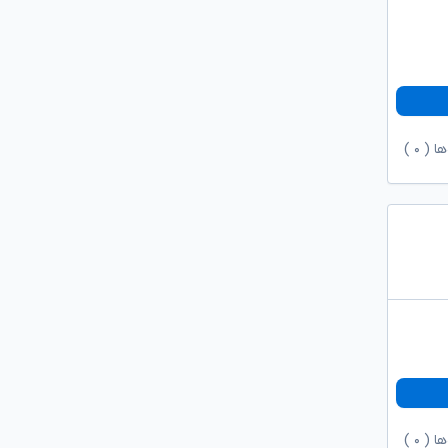
ها (
۰
)
ها (
۰
)