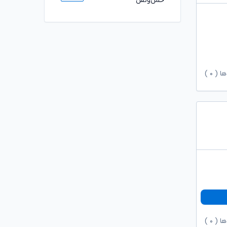
حمل‌ونقل
ها (
۰
)
ها (
۰
)