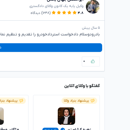
وکیل پایه یک کانون وکلای دادگستری
۴.۸
(۱۲۴۸)
دیدگاه
۵ سال پیش
بادرودوسلام دادخواست استردادخودرو را تقدیم و تنظیم نمای
د
۰
گفتگو با وکلای آنلاین
پیشنهاد بنیاد وکلا
پیشنهاد بنیاد
زهره کشاورزی
مژگان موف
تایید شده