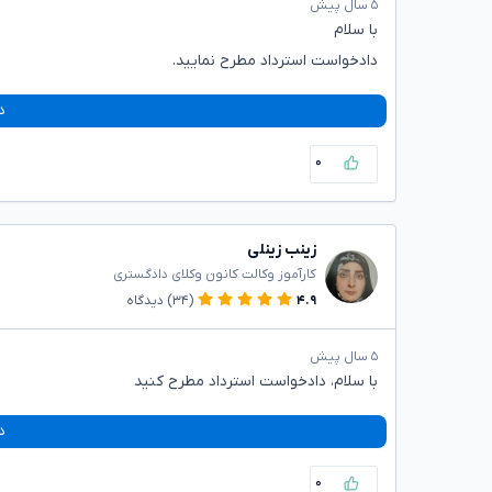
۵ سال پیش
با سلام
دادخواست استرداد مطرح نمایید.
د
۰
زینب زینلی
کارآموز وکالت کانون وکلای دادگستری
۴.۹
(۳۴)
دیدگاه
۵ سال پیش
با سلام، دادخواست استرداد مطرح کنید
د
۰