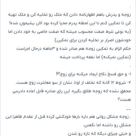
.
زوجه و پدرش باهم اظهارنامه دادن که ملک رو تخلیه کن و ملک تهیه
کن تا تمکین کنم تا این لحظه پدرم محیا کرده بود الان پشیمون شده!
(به نوعی شرط صفت محسوب میشه که صفت خاصی به خود دادن اما
خودشون اصرار بر تخلیه کردن برای تمکین)
حکم الزام به تمکین زوجه هم صادر شده و ۳ماهه درحال اجراست
(تمکین نمیکنه) اما نفقه پرداخت میشه
.
۱- و حق فسخ نکاح ایجاد میکنه برای زوج؟!!
۲- شروط ۱۲ گانه که تخلف از اونا، نشان از سو معاشرت زوج هست،
محقق نشده که زوجه طلاق بگیره، این رای صادره قابل اعاده دادرسی
هست؟
__
، زوجه مشکل روانی هم داره بارها خودکشی کرده قبل از عقدم ظاهرا این
مشکل رو داشته اما نگفتن،
و خیلی چیزای دیگه که تازه رو شدن