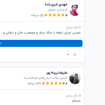
مهدی شری زاده
کارشناس حقوقی
۵
(۵)
دیدگاه
۵ سال پیش
تعیین میزان نفقه با ملاک عرف و وضعیت مالی و شغلی و...
د
۰
علیرضا زرینه پور
کاراموز وکالت مرکز وکلای قوه‌قضاییه
۴.۸
(۱۴)
دیدگاه
۵ سال پیش
باسلام