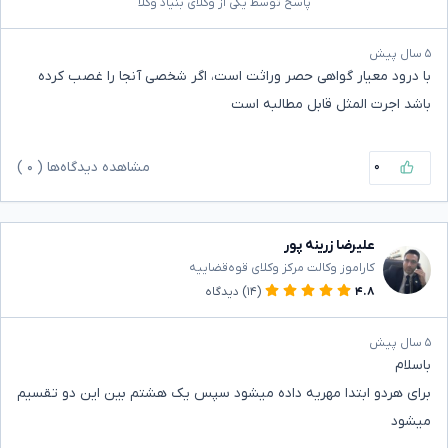
پاسخ توسط یکی از وکلای بنیاد وکلا
۵ سال پیش
با درود معیار گواهی حصر وراثت است، اگر شخصی آنجا را غصب کرده
باشد اجرت المثل قابل مطالبه است
۰
مشاهده دیدگاه‌ها (
۰
)
علیرضا زرینه پور
کاراموز وکالت مرکز وکلای قوه‌قضاییه
۴.۸
(۱۴)
دیدگاه
۵ سال پیش
باسلام
برای هردو ابتدا مهریه داده میشود سپس یک هشتم بین این دو تقسیم
میشود