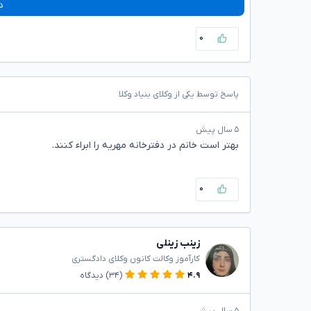
د
۰
پاسخ توسط یکی از وکلای بنیاد وکلا
۵ سال پیش
بهتر است خانم در دفترخانه مهریه را ابراء کنند.
۰
زینب زینلی
کارآموز وکالت کانون وکلای دادگستری
۴.۹
(۳۴)
دیدگاه