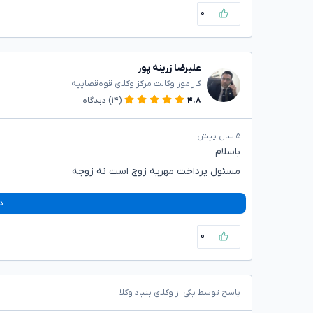
۰
علیرضا زرینه پور
کاراموز وکالت مرکز وکلای قوه‌قضاییه
۴.۸
(۱۴)
دیدگاه
۵ سال پیش
باسلام
مسئول پرداخت مهریه زوج است نه زوجه
د
۰
پاسخ توسط یکی از وکلای بنیاد وکلا