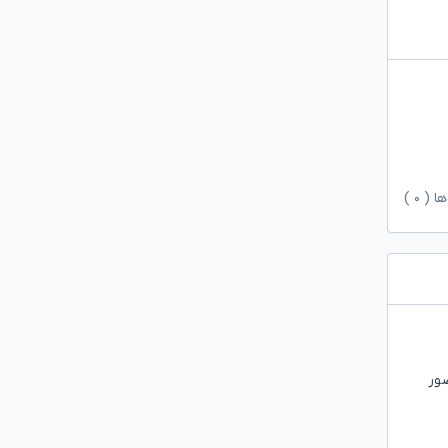
ها (
۰
)
ضور