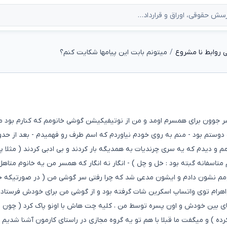
 روابط نا مشروع
میتونم بابت این پیامها شکایت کنم؟
 طرف یه پسر جوون برای همسرم اومد و من از نوتیفیکیشن گوشی خانومم که کنارم بود 
م کیه و گفت دوستم بود - منم به روی خودم نیاوردم که اسم طرف رو فهمیدم - بعد از حد
و دیدم که یه سری چرندیات به همدیگه بار کردند و بی ادبی کردند ( مثلا پ
متاسفانه گبته بود : خل و چل ) - انگار نه انگار که همسر من یه خانوم متاهل
ومم نشون دادم و ایشون مدعی شد که چرا رفتی سر گوشی من ( در صورتیکه
خواهرام توی واتساپ اسکرین شات گرفته بود و از گوشی من برای خودش فرستاده
های بین خودش و اون پسره توسط من ، کلیه چت هاش با اونو پاک کرد ( چون 
ده ) و میگفت ما قبلا با هم تو یه گروه مجازی در راستای کارمون آشنا شدیم -