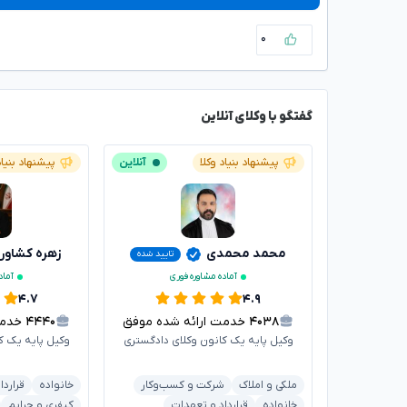
۰
گفتگو با وکلای آنلاین
پیشنهاد بنیاد وکلا
آنلاین
پیشنهاد بنیاد
محمد محمدی
زهره کشاور
تایید شده
آماده مشاوره فوری
آماد
۴.۷
۴.۹
۴۰۳۸
خدمت ارائه شده موفق
۴۴۴۰
خدمت ا
وکیل پایه یک کانون وکلای دادگستری
وکیل پایه یک ک
ملکی و املاک
شرکت و کسب‌وکار
خانواده
قراردا
خانواده
قرارداد و تعهدات
کیفری و جرایم