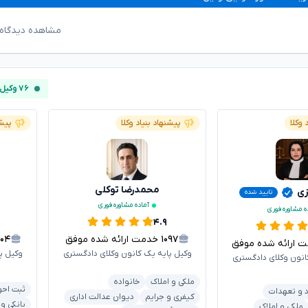
مشاهده دیدگاه‌
۷۶ وکیل آنلاین
 وکلا
پیشنهاد بنیاد وکلا
پیشن
محمدرضا توکلی
زی
تایید شده
آماده مشاوره فوری
ه مشاوره فوری
۴.۹
۱۰۹۷
خدمت ارائه شده موفق
۳۰۴
رائه شده موفق
وکیل پایه یک کانون وکلای دادگستری
وکیل پ
انون وکلای دادگستری
ملکی و املاک
خانواده
ثبت احو
د و تعهدات
کیفری و جرایم
دیوان عدالت اداری
بانکی و
ملکی و املاک