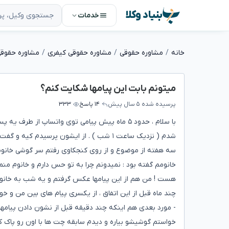
بنیاد وکلا
خدمات
خانه
مشاوره حقوقی
مشاوره حقوقی کیفری
مشاوره حقوقی
میتونم بابت این پیامها شکایت کنم؟
پرسیده شده
۵ سال پیش
۱۴ پاسخ
۳۳۳
با سلام ، حدود ۵ ماه پیش پیامی توی واتساپ از
شدم ( نزدیک ساعت ۱ شب ) . از ایشون پرسید
سه هفته از موضوع و از روی کنجکاوی رفتم سر گوشی خانومم 
خانومم گفته بود : نمیدونم چرا به تو حس دارم و خانوم منم 
هست ! من هم از این پیامها عکس گرفتم و یه شب به خان
چند ماه قبل از این اتفاق ، از یکسری پیام های بین من و 
- مورد بعدی هم اینکه چند دقیقه قبل از نشون دادن پیام
خواستم گوشیشو بیاره و دیدم سابقه چت ها با اون رو پاک کر