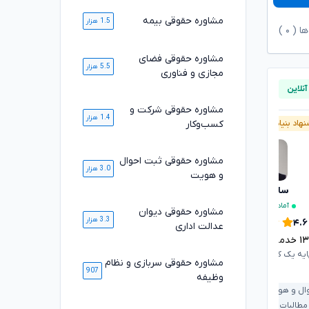
مشاوره حقوقی بیمه
1.5 هزار
ها (
۰
)
مشاوره حقوقی فضای
5.5 هزار
مجازی و فناوری
مشاوره حقوقی شرکت و
1.4 هزار
کسب‌وکار
هاد بنیاد وکلا
آنلاین
پیشنهاد بنیاد وکلا
مشاوره حقوقی ثبت احوال
3.0 هزار
و هویت
سارا علیپور
مژگان موفقی
تایید شده
آماده مشاوره فوری
مشاوره حقوقی دیوان
۴.۹
3.3 هزار
۴.۶
عدالت اداری
۱۶۸۶
خدمت ارائه شده موفق
۱
خدمت ارائه شده موفق
وکیل پایه یک کانون وکلای دادگستری
ایه یک کانون وکلای دادگستری
مشاوره حقوقی سربازی و نظام
907
وظیفه
ملکی و املاک
شرکت و کسب‌وکار
ال و هویت
ملکی و املاک
ثبت اسناد و املاک
قرارداد و تعهدات
 مطالبات
خانواده