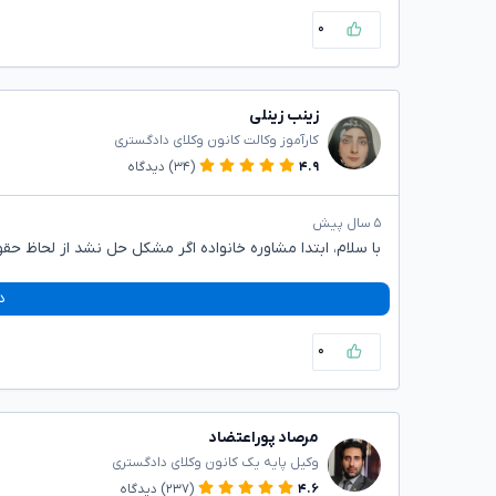
۰
زینب زینلی
کارآموز وکالت کانون وکلای دادگستری
۴.۹
(۳۴)
دیدگاه
۵ سال پیش
با سلام، ابتدا مشاوره خانواده اگر مشکل حل نشد از لحاظ حقو
د
۰
مرصاد پوراعتضاد
وکیل پایه یک کانون وکلای دادگستری
۴.۶
(۲۳۷)
دیدگاه