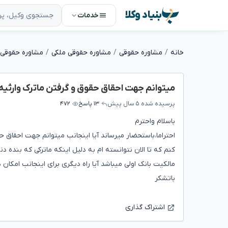
بنیاد وکلا
خدمات
خانه
مشاوره حقوقی
مشاوره حقوقی ملکی
مشاوره حقوقی 
میتوانم جهت احقاق حقوق و گرفتن ماترک وارثیه
پرسیده شده
۵ سال پیش
۱۳ پاسخ
۴۷۲
باسلام واحترم
احتراما،باستحضار میرساند آیا اینجانب میتوانم جهت احقاق 
کنم که تا الان نتوانسته ام به دلیل اینکه ماترکی که بنده 
مالکیت بانک اولی میباشد آیا راه دیگری برای اینجانب امکان دا
باتشکر
اشتراک گذاری