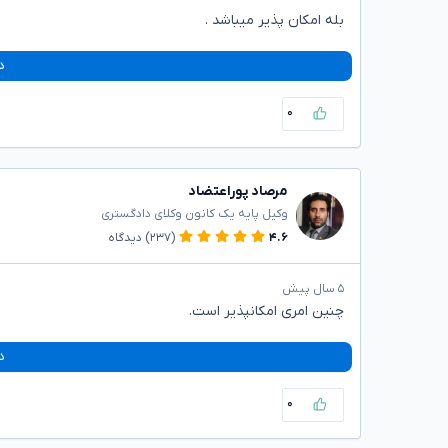
بله امکان پذیر میباشد .
د
۰
مرصاد پوراعتضاد
وکیل پایه یک کانون وکلای دادگستری
۴.۶
(۲۳۷)
دیدگاه
۵ سال پیش
چنین امری امکانپذیر است.
د
۰