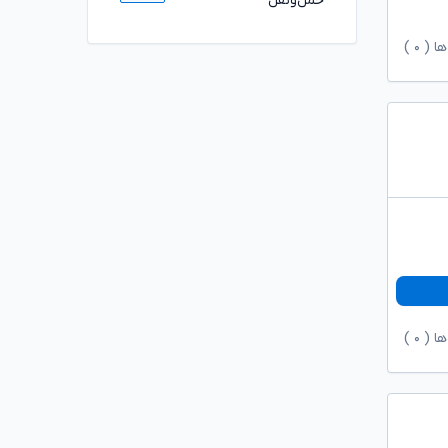
حمل‌ونقل
ها (
۰
)
ها (
۰
)